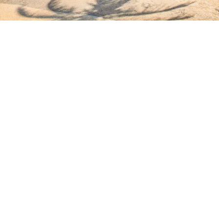
Voyage à travers les plus
beaux paysages naturels
d’Afrique
Adeptes de
safari
, de trek, de vacances
farnientes ou encore de sports extrêmes,
vous envisagez de visiter les contrées
d’Afrique ? Partez à la découverte d’une
faune et flore diversifiée. Enchantez les
Big Five, les mammifères emblématiques
du continent africain, organisez des treks
vers le mont Kilimandjaro ou visitez les
plages de Zanzibar en Tanzanie.