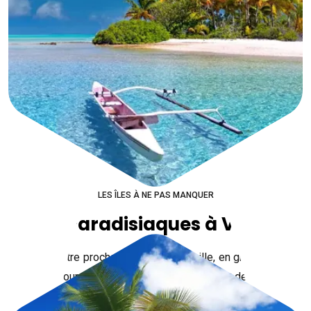
LES ÎLES À NE PAS MANQUER
Îles Paradisiaques à Visiter
Pour votre prochain voyage en famille, en groupe ou
en amoureux, partez à la découverte des plus
belles îles du monde :
les Caraïbes
vous attendent !