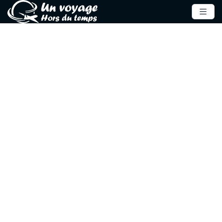
Invitation à un
voyage hors du
temps
Voyagez dans l’une des destinations les plus authentiques
du monde pour vos prochaines vacances.
Partez à deux vers une
destination insolite