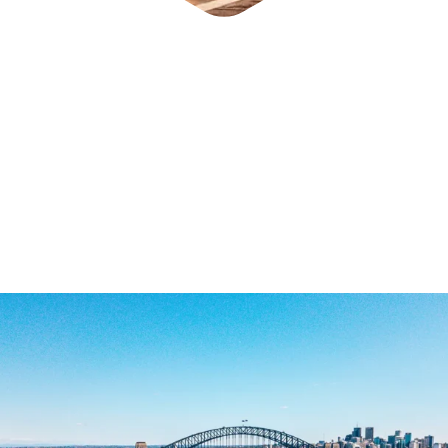
DES CITÉS MAJESTUEUSES
Villes historiques et
impériales
Un voyage dans les cités historiques vous fera
plonger dans une dimension totalement artistique
dépassée par le temps.